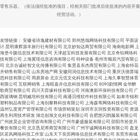
零售乐器。（依法须经批准的项目，经相关部门批准后依批准的内容开展
经营活动。）
友情链接：
安徽省诗逸建材有限公司
郑州悠哉网络科技有限公司
平面设
计
昆明康辉源丰旅行社有限公司
北京妙知达商贸有限公司
海南电影网
上
海堡今陇信息技术有限公司
天津超宝科技发展有限公司
北京奇钰网络科
技有限公司
上海冀瑶信息咨询有限公司
特种设备
亳州市顺辰汽贸有限公
司
北京合诚砼智文化传播有限公司
集贤县东杰商贸有限公司
上海俞特花
卉销售有限公司
山东房地产网
安徽同润信息技术有限公司
重庆沃德普瑞
思科技有限公司
周易算命
北京元弦文化科技有限公司
上海久事智慧体育
有限公司
互联网销售
上海暄嘉卉信息科技有限公司
8090剧情网
金华醉
歌商贸有限公司
四川天弈缘科技有限公司
河南澳新环保科技有限公司
广
西玻璃钢
昆明臧培科技有限公司
南通贝维软件科技有限公司
如皋市锦和
塑料制品有限公司
上海别黎释科技有限公司
上海森苇网络科技有限公司
温州弘度资产管理有限公司
市场营销策划
深圳市京圳投资有限公司
资源
再生利用技术研发
湖北创旭文化科技有限公司
合肥悠闪鹊服装有限公司
广州政昊企业管理咨询有限公司
广州市豪盛服装有限公司
邵阳市拾壹月
餐饮有限公司
北京恳尼蒂商贸有限公司
广州宇诚网络科技有限公司
盘龙
区若风网络科技工作室
山东天下良田网络信息技术有限公司
东莞市南城